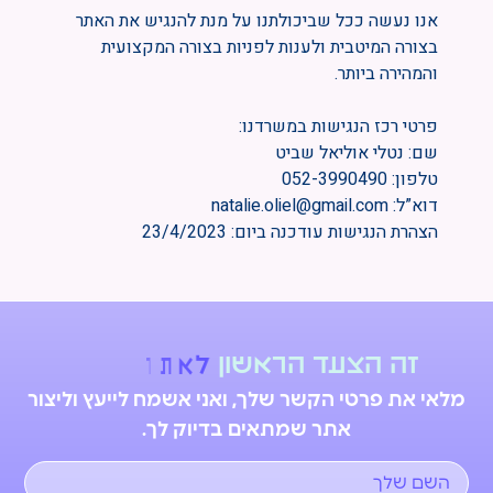
אנו נעשה ככל שביכולתנו על מנת להנגיש את האתר
בצורה המיטבית ולענות לפניות בצורה המקצועית
והמהירה ביותר.
פרטי רכז הנגישות במשרדנו:
שם: נטלי אוליאל שביט
טלפון: 052-3990490
דוא”ל: natalie.oliel@gmail.com
הצהרת הנגישות עודכנה ביום: 23/4/2023
זה
הצעד
הראשון
ש
ל
ר
ת
א
ל
מלאי את פרטי הקשר שלך, ואני אשמח לייעץ וליצור
אתר שמתאים בדיוק לך.