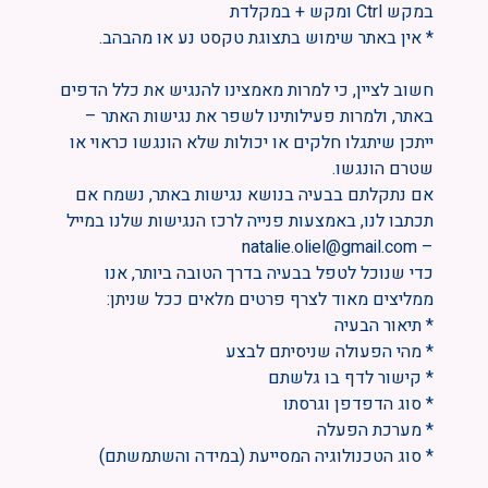
במקש Ctrl ומקש + במקלדת
* אין באתר שימוש בתצוגת טקסט נע או מהבהב.
חשוב לציין, כי למרות מאמצינו להנגיש את כלל הדפים
באתר, ולמרות פעילותינו לשפר את נגישות האתר –
ייתכן שיתגלו חלקים או יכולות שלא הונגשו כראוי או
שטרם הונגשו.
אם נתקלתם בבעיה בנושא נגישות באתר, נשמח אם
תכתבו לנו, באמצעות פנייה לרכז הנגישות שלנו במייל
– natalie.oliel@gmail.com
כדי שנוכל לטפל בבעיה בדרך הטובה ביותר, אנו
ממליצים מאוד לצרף פרטים מלאים ככל שניתן:
* תיאור הבעיה
* מהי הפעולה שניסיתם לבצע
* קישור לדף בו גלשתם
* סוג הדפדפן וגרסתו
* מערכת הפעלה
* סוג הטכנולוגיה המסייעת (במידה והשתמשתם)