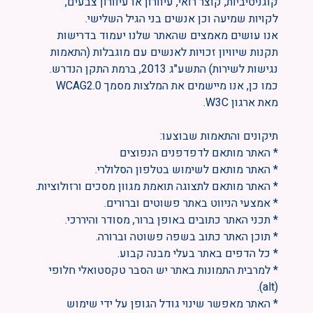
קוגניטיביות, קוצר רואי, עיוורון או עיוורון צבעים,
לקויות שמיעה וכן אנשים בני הגיל השלישי.
אנו עושים מאמצים שהאתר שלנו יעמוד בדרישות
תקנות שיוויון זכויות לאנשים עם מוגבלות (התאמות
נגישות לשירות) התשע"ג 2013, ברמת התקן הנדרש.
כמו כן, אנו מיישמים את המלצות מסמך WCAG2.0
מאת ארגון W3C.
תיקונים והתאמות שבוצעו:
* האתר מותאם לדפדפנים הנפוצים
* האתר מותאם לשימוש בטלפון הסלולרי.
* האתר מותאם לתצוגה תואמת מגוון מסכים ורזולוציות.
* אמצעי הניווט באתר פשוטים וברורים.
* תכני האתר כתובים באופן ברור, מסודר והיררכי.
* תוכן האתר כתוב בשפה פשוטה וברורה.
* כל הדפים באתר בעלי מבנה קבוע.
* למרבית התמונות באתר יש הסבר טקסטואלי חלופי
(alt).
* האתר מאפשר שינוי גודל הגופן על ידי שימוש