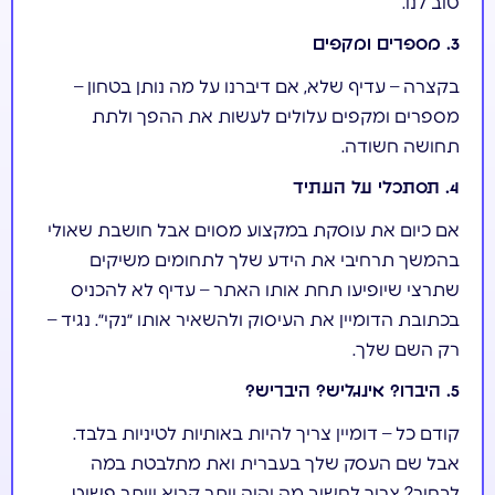
טוב לנו.
3. מספרים ומקפים
בקצרה – עדיף שלא, אם דיברנו על מה נותן בטחון –
מספרים ומקפים עלולים לעשות את ההפך ולתת
תחושה חשודה.
4. תסתכלי על העתיד
אם כיום את עוסקת במקצוע מסוים אבל חושבת שאולי
בהמשך תרחיבי את הידע שלך לתחומים משיקים
שתרצי שיופיעו תחת אותו האתר – עדיף לא להכניס
בכתובת הדומיין את העיסוק ולהשאיר אותו ״נקי״. נגיד –
רק השם שלך.
5. היברו? אינגליש? היבריש?
קודם כל – דומיין צריך להיות באותיות לטיניות בלבד.
אבל שם העסק שלך בעברית ואת מתלבטת במה
לבחור? צריך לחשוב מה יהיה יותר קריא ויותר פשוט