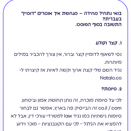
בואי נתחיל מחידה – מנחשת איך אומרים ״דומיין״
בעברית?
התשובה בסוף הפוסט.
1. קצר וקולע
נסי לשאוף לדומיין קצר וברור, אין צורך להכביר במילים
מיותרות.
נגיד השם שלי קצת ארוך וקשה לאיות אז קיצרתי ל-
Natalo.co
2. סיומת?
לכי על סיומת מוכרת, זה נותן תחושת אמון וביטחון.
co.il / com זה הבייסיק פה בארץ, אפשר גם לבחור
סיומות נישתיות כמו נגיד law למשרדי עורכי דין, אבל לא
להמציא את הגלגל – לכי עם הקונבנציות – מוכר וידוע