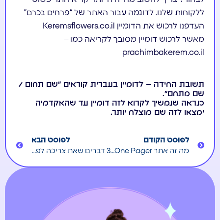
ללקוחות שלנו. לדוגמה עבור האתר של “פרחים בכרם”
העדפנו לרכוש את הדומיין Keremsflowers.co.il
מאשר לרכוש דומיין מסובך לקריאה כמו –
prachimbakerem.co.il
תשובת החידה – לדומיין בעברית קוראים ״שם תחום /
שם מתחם״.
כנראה שנמשיך לקרוא לזה דומיין עד שהאקדמיה
ימצאו לזה שם מוצלח יותר.
לפוסט הקודם
לפוסט הבא
מה זה אתר One Pager ולמי הוא מתאים?
3 דברים שאת צריכה לפני בניית אתר