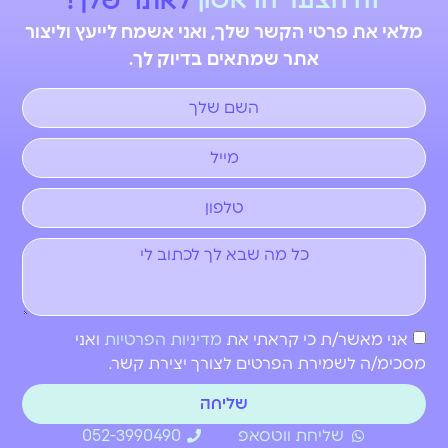
זה
הצעד
הראשון
ל
א
ת
ר
ש
ל
ך
!
מלאי את פרטי הקשר שלך, ואני אשמח לייעץ וליצור
אתר שמתאים בדיוק לך.
אני מאשר/ת כי קראתי את
מדיניות הפרטיות
ואני
מסכימ/ה לשמירת הפרטים לצורך יצירת קשר.
שליחה
שליחת ווטסאפ
052-3990490