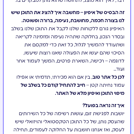
דבר, לאיך הוא מוצג, לתחושה שהוא נותן למבקרים בו.
זה הבסיס של איפיון – מחשבה איך להציג את התוכן שיש
לנו בצורה חכמה, מחושבת, נעימה, ברורה ופשוטה.
האיפיון גורם ללקוחות שלנו לקבל את התוכן שלנו בשלב
ובסדר הנכון, בחלוקה שתהיה נעימה ומזמינה לקריאה
ושתעודד להמשיך לגלול, כל זאת כדי למקסם את
הסיכוי שהם יעשו את הפעולה שאנו רוצות שיעשו,
לדוגמה – רכישה, השארת פרטים, המשך לעמוד אחר
ועוד…
לכן כל אתר טוב
, בין אם הוא מכירתי, תדמיתי או אפילו
עמוד נחיתה קטן –
חייב להתחיל קודם כל בשלב של
מיפוי התוכן ואיפיון מלא של האתר.
איך זה נראה בפועל?
יושבות לפגישת זום, עושות רשימה של כל השירותים
שהעסק נותן, של כל התוכן הטקסטואלי והויזואלי שיש
לעסק, ואז אנחנו חושבות על החלוקה לעמודים, תחילה